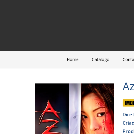
Home
Catálogo
Conta
A
Dire
Cria
Prod