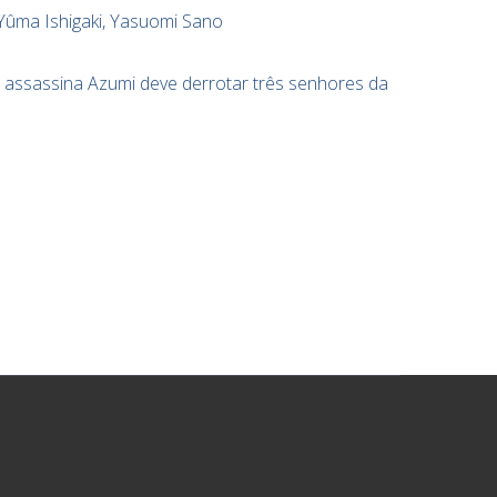
 Yûma Ishigaki, Yasuomi Sano
e assassina Azumi deve derrotar três senhores da