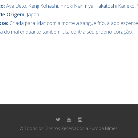
co:
Aya Ueto, Kenji Kohashi, Hiroki Narimiya, Takatoshi Kaneko,
 de Origem:
Japan
pse:
Criada para lidar com a morte a sangue frio, a adolescent
a do mal enquanto também luta contra seu próprio coração.
© Todos os Direitos Reservados a Europa Filmes.