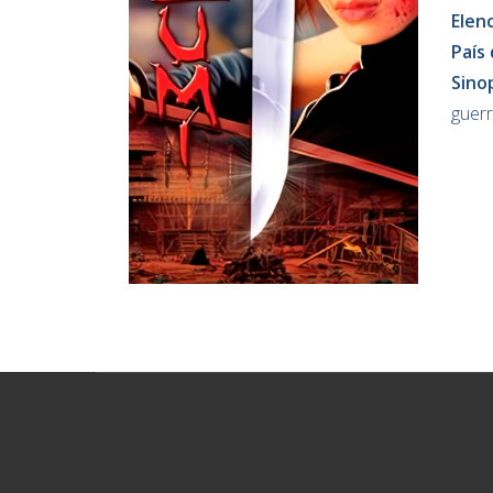
Elen
País
Sino
guerr